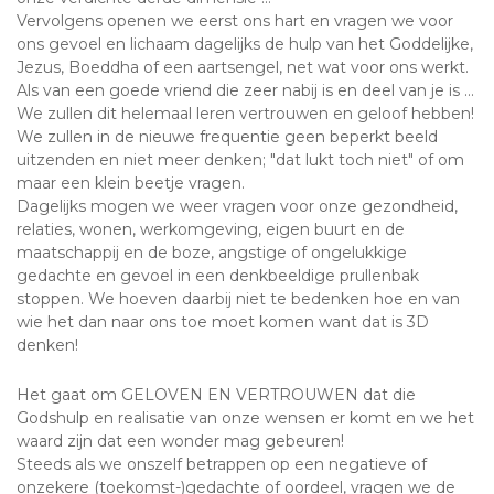
Vervolgens openen we eerst ons hart en vragen we voor
ons gevoel en lichaam dagelijks de hulp van het Goddelijke,
Jezus, Boeddha of een aartsengel, net wat voor ons werkt.
Als van een goede vriend die zeer nabij is en deel van je is ...
We zullen dit helemaal leren vertrouwen en geloof hebben!
We zullen in de nieuwe frequentie geen beperkt beeld
uitzenden en niet meer denken; "dat lukt toch niet" of om
maar een klein beetje vragen.
Dagelijks mogen we weer vragen voor onze gezondheid,
relaties, wonen, werkomgeving, eigen buurt en de
maatschappij en de boze, angstige of ongelukkige
gedachte en gevoel in een denkbeeldige prullenbak
stoppen. We hoeven daarbij niet te bedenken hoe en van
wie het dan naar ons toe moet komen want dat is 3D
denken!
Het gaat om GELOVEN EN VERTROUWEN dat die
Godshulp en realisatie van onze wensen er komt en we het
waard zijn dat een wonder mag gebeuren!
Steeds als we onszelf betrappen op een negatieve of
onzekere (toekomst-)gedachte of oordeel, vragen we de