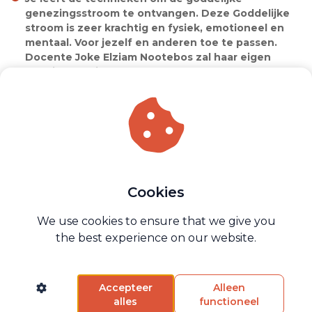
genezingsstroom te ontvangen. Deze Goddelijke
stroom is zeer krachtig en fysiek, emotioneel en
mentaal. Voor jezelf en anderen toe te passen.
Docente Joke Elziam Nootebos zal haar eigen
ervaring daarin delen.
De Satang workshopdag zal je (breek)door de
beperkingen van je ik matrix heen brengen.
En meer...
Kortom:
Deze satsang workshop biedt jou de unieke kans om
diepere verbinding te maken
Cookies
met jezelf en je Ware Potentieel.
We use cookies to ensure that we give you
Onder leiding van ervaren docenten ga je op
ontdekkingsreis naar een leven in
non-dualiteit, weg
the best experience on our website.
van dualistische denkwijzen en vol van heelheid.
Accepteer
Alleen
alles
functioneel
Geef je hier op voor deze dag