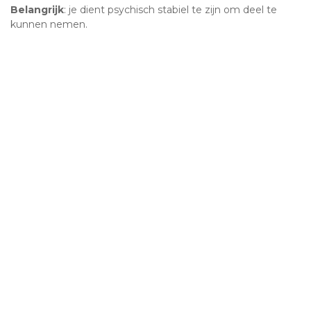
Belangrijk
: je dient psychisch stabiel te zijn om deel te
kunnen nemen.
Doe ook mee met deze
onvergetelijke dag!
Meld je vandaag nog aan