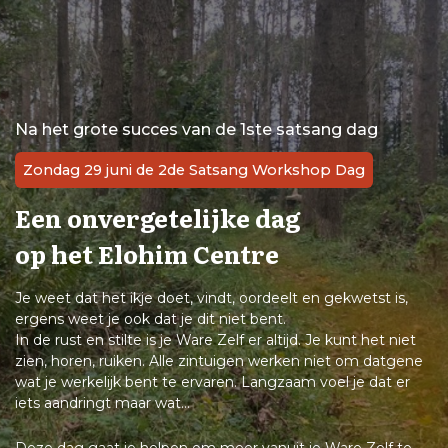
Na het grote succes van de 1ste satsang dag
Zondag 29 juni de 2de Satsang Workshop Dag
Een onvergetelijke dag
op het Elohim Centre
Je weet dat het ikje doet, vindt, oordeelt en gekwetst is,
ergens weet je ook dat je dit niet bent.
In de rust en stilte is je Ware Zelf er altijd. Je kunt het niet
zien, horen, ruiken. Alle zintuigen werken niet om datgene
wat je werkelijk bent te ervaren. Langzaam voel je dat er
iets aandringt maar wat...