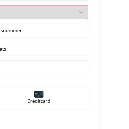
isnummer
ats
Creditcard