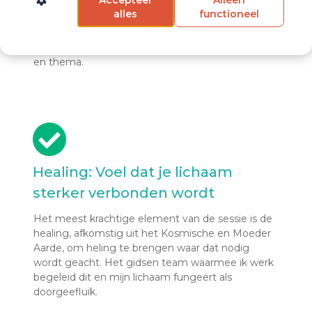
We nodigen je gidsen team uit om ons daarin te
alles
functioneel
begeleiden. Door het verkrijgen van informatie
opgeslagen in je celinformatie en aura komen we
sneller bij de wortel van een onderliggend trauma
en thema.
Healing: Voel dat je lichaam
sterker verbonden wordt
Het meest krachtige element van de sessie is de
healing, afkomstig uit het Kosmische en Moeder
Aarde, om heling te brengen waar dat nodig
wordt geacht. Het gidsen team waarmee ik werk
begeleid dit en mijn lichaam fungeert als
doorgeefluik.