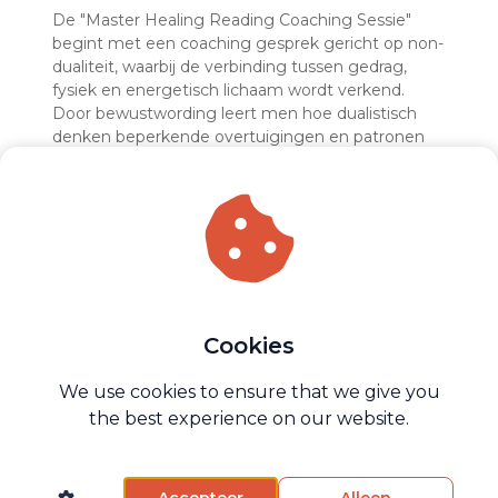
De "Master Healing Reading Coaching Sessie"
begint met een coaching gesprek gericht op non-
dualiteit, waarbij de verbinding tussen gedrag,
fysiek en energetisch lichaam wordt verkend.
Door bewustwording leert men hoe dualistisch
denken beperkende overtuigingen en patronen
kan creëren, en hoe hier vrijheid in gevonden kan
worden.
Cookies
Reading: Ontdek je vorige levens
en familiekarma
We use cookies to ensure that we give you
the best experience on our website.
Na het leggen van een sterk fundament met
coaching op mentaal niveau, volgt de reading fase
waar ingevoeld wordt in je energetisch systeem.
Accepteer
Alleen