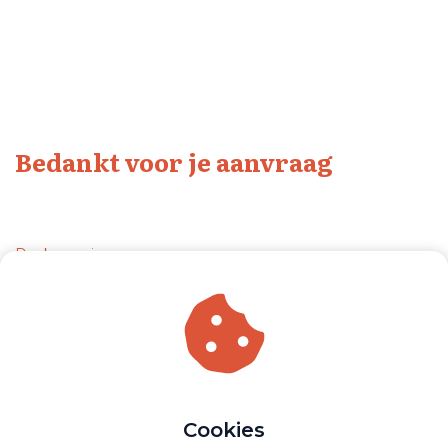
Subtitle
Bedankt voor je aanvraag
Subtitle
Dank voor je aanvraag.
In je mailbox vind je de benodigde info.
Voor nu een fijne dag en wellicht tot snel!
Sebastiaan
Cookies